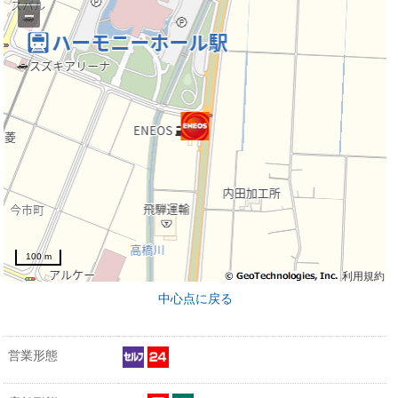
−
100 m
利用規約
中心点に戻る
営業形態