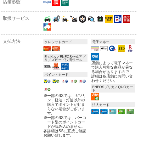
店舗形態
取扱サービス
支払方法
クレジットカード
電子マネー
EneKey／ENEOS公式アプ
リ／スピード決済ツール
店舗によって電子マネー
で購入可能な商品が異な
る場合がありますので、
ポイントカード
詳細は各店舗にお問い合
わせください。
ENEOSプリカ／QUOカー
ド
※
一部のSSでは、ガソリ
ン・軽油・灯油以外の
購入でポイントが貯ま
法人カード
らない場合がございま
す。
※
一部のSSでは、バーコ
ード型のポイントカー
ドが読み込めません。
各詳細はSSに直接ご確認
お願い致します。