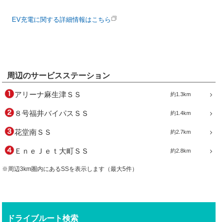
EV充電に関する詳細情報はこちら
周辺のサービスステーション
アリーナ麻生津ＳＳ
約1.3km
８号福井バイパスＳＳ
約1.4km
花堂南ＳＳ
約2.7km
ＥｎｅＪｅｔ大町ＳＳ
約2.8km
※周辺3km圏内にあるSSを表示します（最大5件）
ドライブルート検索