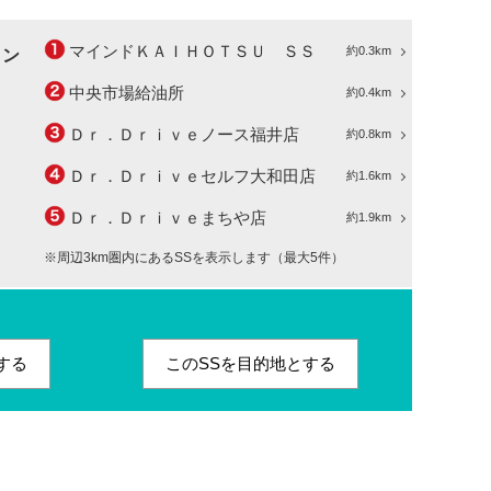
マインドＫＡＩＨＯＴＳＵ ＳＳ
約0.3km
ョン
中央市場給油所
約0.4km
Ｄｒ．Ｄｒｉｖｅノース福井店
約0.8km
Ｄｒ．Ｄｒｉｖｅセルフ大和田店
約1.6km
Ｄｒ．Ｄｒｉｖｅまちや店
約1.9km
※周辺3km圏内にあるSSを表示します（最大5件）
する
このSSを目的地とする