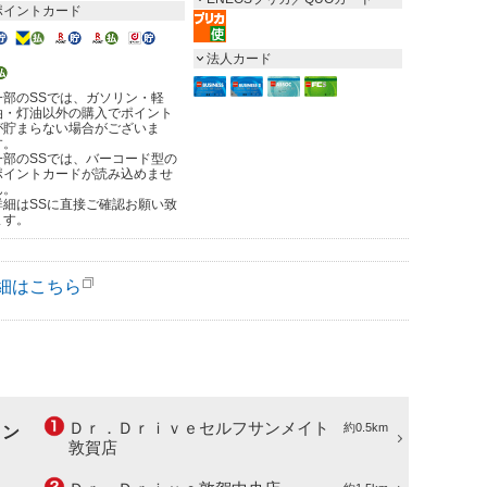
ポイントカード
法人カード
一部のSSでは、ガソリン・軽
油・灯油以外の購入でポイント
が貯まらない場合がございま
す。
一部のSSでは、バーコード型の
ポイントカードが読み込めませ
ん。
詳細はSSに直接ご確認お願い致
ます。
細はこちら
Ｄｒ．Ｄｒｉｖｅセルフサンメイト
約0.5km
ョン
敦賀店