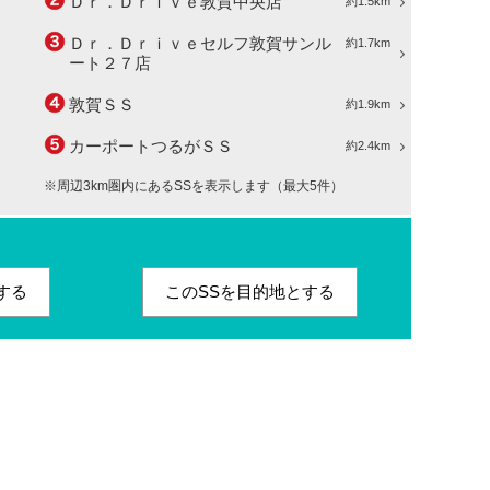
Ｄｒ．Ｄｒｉｖｅ敦賀中央店
約1.5km
Ｄｒ．Ｄｒｉｖｅセルフ敦賀サンル
約1.7km
ート２７店
敦賀ＳＳ
約1.9km
カーポートつるがＳＳ
約2.4km
※周辺3km圏内にあるSSを表示します（最大5件）
する
このSSを目的地とする