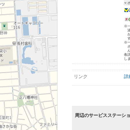
※
※
各
し
リンク
詳
周辺のサービスステーシ