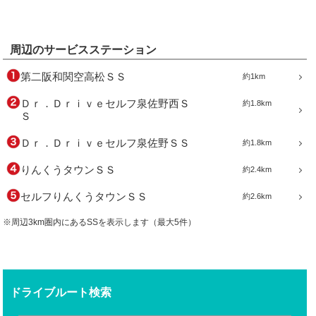
周辺のサービスステーション
第二阪和関空高松ＳＳ
約1km
Ｄｒ．Ｄｒｉｖｅセルフ泉佐野西Ｓ
約1.8km
Ｓ
Ｄｒ．Ｄｒｉｖｅセルフ泉佐野ＳＳ
約1.8km
りんくうタウンＳＳ
約2.4km
セルフりんくうタウンＳＳ
約2.6km
※周辺3km圏内にあるSSを表示します（最大5件）
ドライブルート検索