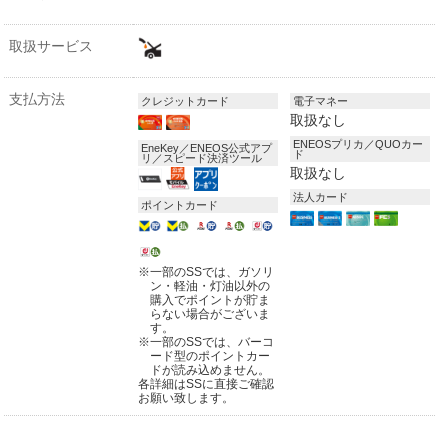
取扱サービス
支払方法
クレジットカード
電子マネー
取扱なし
ENEOSプリカ／QUOカー
EneKey／ENEOS公式アプ
ド
リ／スピード決済ツール
取扱なし
法人カード
ポイントカード
※
一部のSSでは、ガソリ
ン・軽油・灯油以外の
購入でポイントが貯ま
らない場合がございま
す。
※
一部のSSでは、バーコ
ード型のポイントカー
ドが読み込めません。
各詳細はSSに直接ご確認
お願い致します。