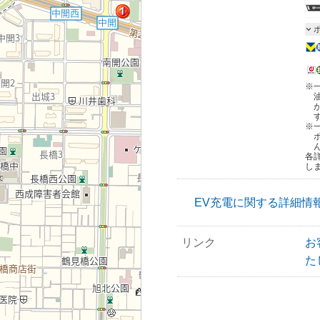
※
※
各
し
EV充電に関する詳細情
リンク
お
た