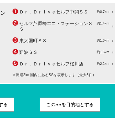
Ｄｒ．Ｄｒｉｖｅセルフ中開ＳＳ
約0.7km
ョン
セルフ芦原橋エコ・ステーションＳ
約1.4km
Ｓ
東大国町ＳＳ
約1.6km
難波ＳＳ
約1.6km
Ｄｒ．Ｄｒｉｖｅセルフ桜川店
約2.2km
※周辺3km圏内にあるSSを表示します（最大5件）
する
このSSを目的地とする