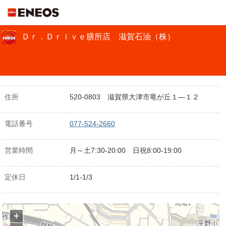
ＥＮＥＯＳ
Ｄｒ．Ｄｒｉｖｅ膳所店 滋賀石油（株）
住所
520-0803 滋賀県大津市竜が丘１―１２
電話番号
077-524-2660
営業時間
月～土7:30-20:00 日祝8:00-19:00
定休日
1/1-1/3
+