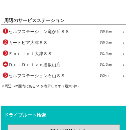
周辺のサービスステーション
セルフステーション竜が丘ＳＳ
約0.2km
カートピア大津ＳＳ
約0.8km
ＥｎｅＪｅｔ大津ＳＳ
約1.4km
Ｄｒ．Ｄｒｉｖｅ逢坂山店
約1.8km
セルフステーション石山ＳＳ
約3km
※周辺3km圏内にあるSSを表示します（最大5件）
ドライブルート検索