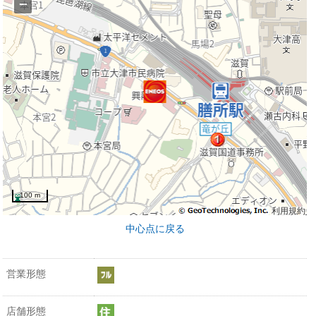
−
100 m
利用規約
中心点に戻る
営業形態
店舗形態