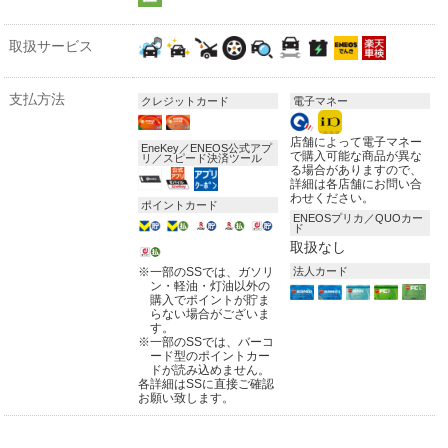
取扱サービス
支払方法
クレジットカード
電子マネー
店舗によって電子マネー
EneKey／ENEOS公式アプ
で購入可能な商品が異な
リ／スピード決済ツール
る場合がありますので、
詳細は各店舗にお問い合
わせください。
ポイントカード
ENEOSプリカ／QUOカー
ド
取扱なし
※
一部のSSでは、ガソリ
法人カード
ン・軽油・灯油以外の
購入でポイントが貯ま
らない場合がございま
す。
※
一部のSSでは、バーコ
ード型のポイントカー
ドが読み込めません。
各詳細はSSに直接ご確認
お願い致します。