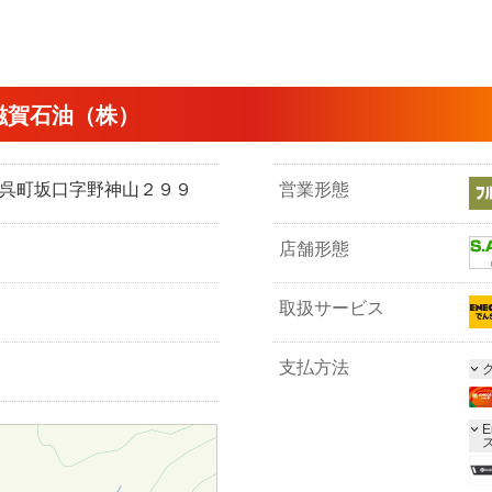
滋賀石油（株）
市余呉町坂口字野神山２９９
営業形態
店舗形態
取扱サービス
支払方法
E