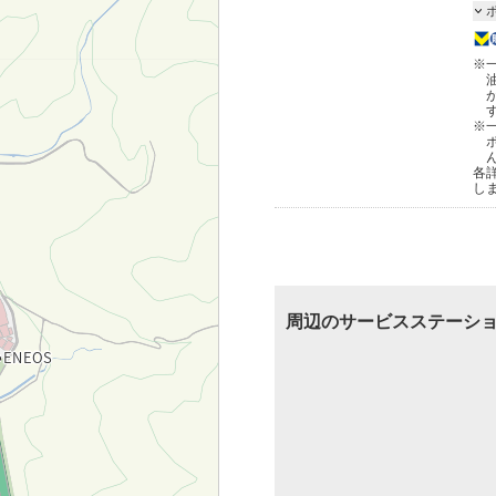
※
※
各
し
周辺のサービスステーシ