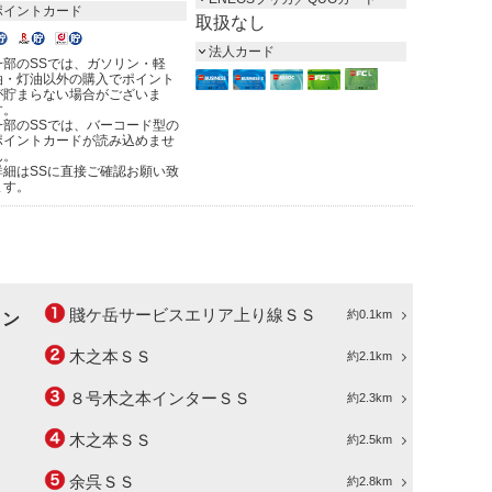
ポイントカード
取扱なし
法人カード
一部のSSでは、ガソリン・軽
油・灯油以外の購入でポイント
が貯まらない場合がございま
す。
一部のSSでは、バーコード型の
ポイントカードが読み込めませ
ん。
詳細はSSに直接ご確認お願い致
ます。
賤ケ岳サービスエリア上り線ＳＳ
約0.1km
ョン
木之本ＳＳ
約2.1km
８号木之本インターＳＳ
約2.3km
木之本ＳＳ
約2.5km
余呉ＳＳ
約2.8km