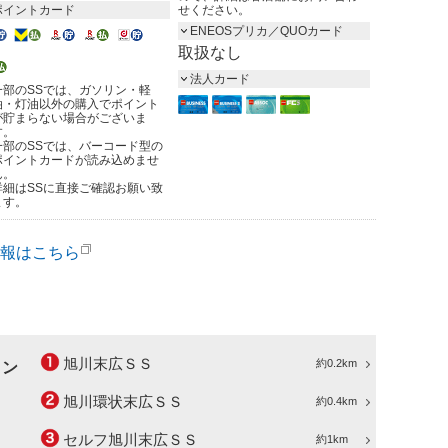
ポイントカード
せください。
ENEOSプリカ／QUOカード
取扱なし
法人カード
一部のSSでは、ガソリン・軽
油・灯油以外の購入でポイント
が貯まらない場合がございま
す。
一部のSSでは、バーコード型の
ポイントカードが読み込めませ
ん。
詳細はSSに直接ご確認お願い致
ます。
報はこちら
旭川末広ＳＳ
約0.2km
ョン
旭川環状末広ＳＳ
約0.4km
セルフ旭川末広ＳＳ
約1km