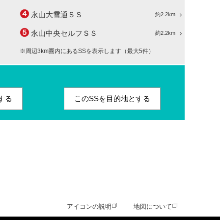
永山大雪通ＳＳ
約2.2km
永山中央セルフＳＳ
約2.2km
※周辺3km圏内にあるSSを表示します（最大5件）
する
このSSを目的地とする
アイコンの説明
地図について