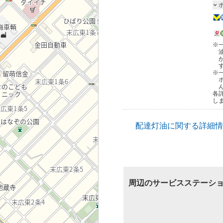
※
※
各
し
配達灯油に関する詳細情
周辺のサービスステーシ