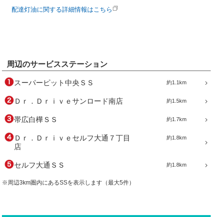
配達灯油に関する詳細情報はこちら
周辺のサービスステーション
スーパーピット中央ＳＳ
約1.1km
Ｄｒ．Ｄｒｉｖｅサンロード南店
約1.5km
帯広白樺ＳＳ
約1.7km
Ｄｒ．Ｄｒｉｖｅセルフ大通７丁目
約1.8km
店
セルフ大通ＳＳ
約1.8km
※周辺3km圏内にあるSSを表示します（最大5件）