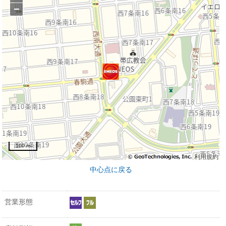
−
100 m
利用規約
中心点に戻る
営業形態