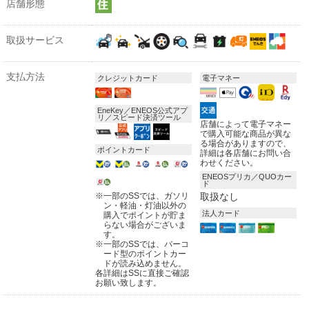
店舗形態
取扱サービス
支払方法
クレジットカード
電子マネー
EneKey／ENEOS公式アプ
リ／スピード決済ツール
店舗によって電子マネー
で購入可能な商品が異な
る場合がありますので、
ポイントカード
詳細は各店舗にお問い合
わせください。
ENEOSプリカ／QUOカー
ド
※
一部のSSでは、ガソリ
取扱なし
ン・軽油・灯油以外の
法人カード
購入でポイントが貯ま
らない場合がございま
す。
※
一部のSSでは、バーコ
ード型のポイントカー
ドが読み込めません。
各詳細はSSに直接ご確認
お願い致します。