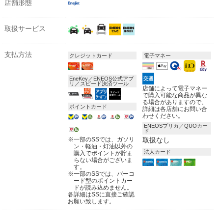
店舗形態
取扱サービス
支払方法
クレジットカード
電子マネー
EneKey／ENEOS公式アプ
リ／スピード決済ツール
店舗によって電子マネー
で購入可能な商品が異な
る場合がありますので、
ポイントカード
詳細は各店舗にお問い合
わせください。
ENEOSプリカ／QUOカー
ド
※
一部のSSでは、ガソリ
取扱なし
ン・軽油・灯油以外の
法人カード
購入でポイントが貯ま
らない場合がございま
す。
※
一部のSSでは、バーコ
ード型のポイントカー
ドが読み込めません。
各詳細はSSに直接ご確認
お願い致します。