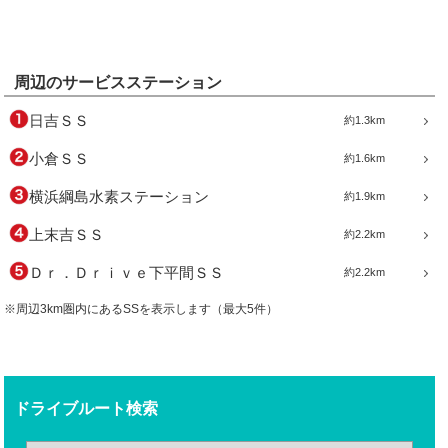
周辺のサービスステーション
日吉ＳＳ
約1.3km
小倉ＳＳ
約1.6km
横浜綱島水素ステーション
約1.9km
上末吉ＳＳ
約2.2km
Ｄｒ．Ｄｒｉｖｅ下平間ＳＳ
約2.2km
※周辺3km圏内にあるSSを表示します（最大5件）
ドライブルート検索