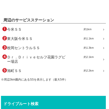
周辺のサービスステーション
今米ＳＳ
約1km
東大阪今米ＳＳ
約1.1km
枚岡セントラルＳＳ
約1.3km
Ｄｒ．Ｄｒｉｖｅセルフ花園ラグビ
約2.1km
ー場店
旭町ＳＳ
約2.2km
※周辺3km圏内にあるSSを表示します（最大5件）
ドライブルート検索