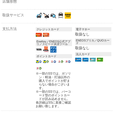
店舗形態
取扱サービス
支払方法
クレジットカード
電子マネー
取扱なし
ENEOSプリカ／QUOカー
EneKey／ENEOS公式アプ
ド
リ／スピード決済ツール
取扱なし
法人カード
ポイントカード
※
一部のSSでは、ガソリ
ン・軽油・灯油以外の
購入でポイントが貯ま
らない場合がございま
す。
※
一部のSSでは、バーコ
ード型のポイントカー
ドが読み込めません。
各詳細はSSに直接ご確認
お願い致します。