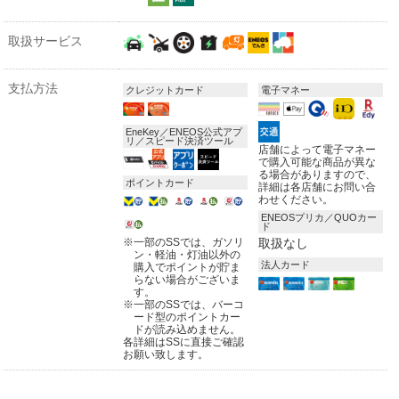
取扱サービス
支払方法
クレジットカード
電子マネー
EneKey／ENEOS公式アプ
リ／スピード決済ツール
店舗によって電子マネー
で購入可能な商品が異な
る場合がありますので、
ポイントカード
詳細は各店舗にお問い合
わせください。
ENEOSプリカ／QUOカー
ド
※
一部のSSでは、ガソリ
取扱なし
ン・軽油・灯油以外の
法人カード
購入でポイントが貯ま
らない場合がございま
す。
※
一部のSSでは、バーコ
ード型のポイントカー
ドが読み込めません。
各詳細はSSに直接ご確認
お願い致します。