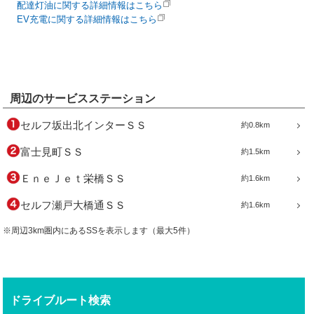
配達灯油に関する詳細情報はこちら
EV充電に関する詳細情報はこちら
周辺のサービスステーション
セルフ坂出北インターＳＳ
約0.8km
富士見町ＳＳ
約1.5km
ＥｎｅＪｅｔ栄橋ＳＳ
約1.6km
セルフ瀬戸大橋通ＳＳ
約1.6km
※周辺3km圏内にあるSSを表示します（最大5件）
ドライブルート検索