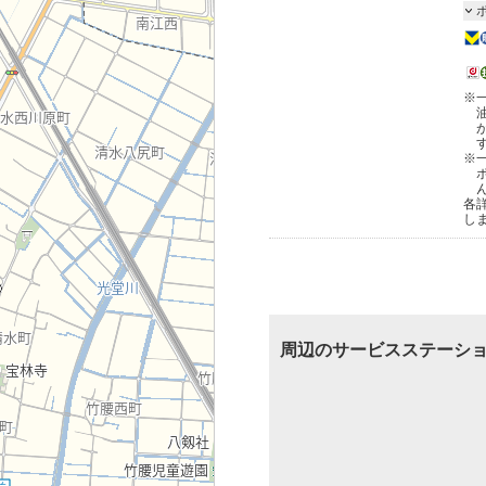
※
※
各
し
周辺のサービスステーシ