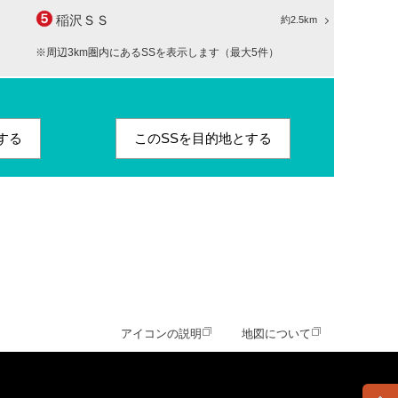
稲沢ＳＳ
約2.5km
※周辺3km圏内にあるSSを表示します（最大5件）
する
このSSを目的地とする
アイコンの説明
地図について