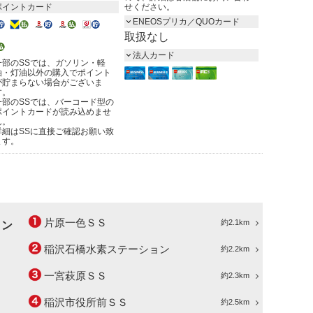
ポイントカード
せください。
ENEOSプリカ／QUOカード
取扱なし
法人カード
一部のSSでは、ガソリン・軽
油・灯油以外の購入でポイント
が貯まらない場合がございま
す。
一部のSSでは、バーコード型の
ポイントカードが読み込めませ
ん。
詳細はSSに直接ご確認お願い致
ます。
片原一色ＳＳ
約2.1km
ョン
稲沢石橋水素ステーション
約2.2km
一宮萩原ＳＳ
約2.3km
稲沢市役所前ＳＳ
約2.5km