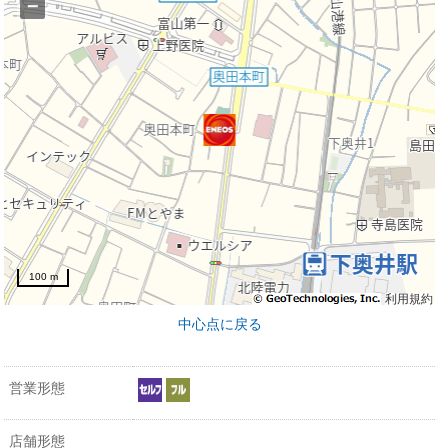
−
100 m
利用規約
中心点に戻る
営業形態
店舗形態