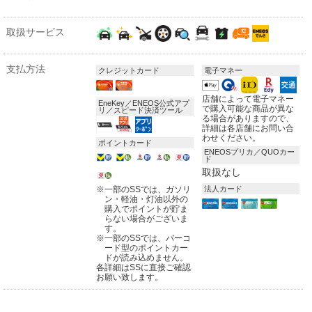
取扱サービス
支払方法
クレジットカード
電子マネー
店舗によって電子マネー
EneKey／ENEOS公式アプ
で購入可能な商品が異な
リ／スピード決済ツール
る場合がありますので、
詳細は各店舗にお問い合
わせください。
ポイントカード
ENEOSプリカ／QUOカー
ド
取扱なし
※
一部のSSでは、ガソリ
法人カード
ン・軽油・灯油以外の
購入でポイントが貯ま
らない場合がございま
す。
※
一部のSSでは、バーコ
ード型のポイントカー
ドが読み込めません。
各詳細はSSに直接ご確認
お願い致します。