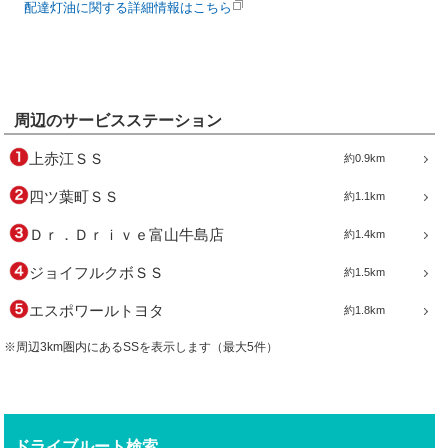
配達灯油に関する詳細情報はこちら
周辺のサービスステーション
上赤江ＳＳ
約0.9km
四ツ葉町ＳＳ
約1.1km
Ｄｒ．Ｄｒｉｖｅ富山牛島店
約1.4km
ジョイフルクボＳＳ
約1.5km
エスポワールトヨタ
約1.8km
※周辺3km圏内にあるSSを表示します（最大5件）
ドライブルート検索