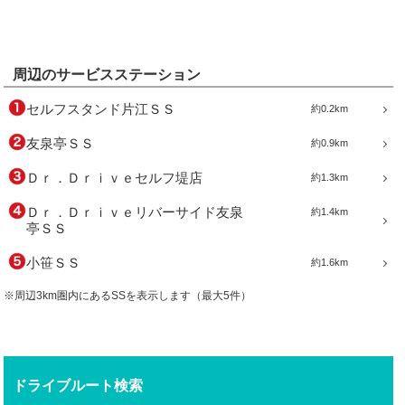
周辺のサービスステーション
セルフスタンド片江ＳＳ
約0.2km
友泉亭ＳＳ
約0.9km
Ｄｒ．Ｄｒｉｖｅセルフ堤店
約1.3km
Ｄｒ．Ｄｒｉｖｅリバーサイド友泉
約1.4km
亭ＳＳ
小笹ＳＳ
約1.6km
※周辺3km圏内にあるSSを表示します（最大5件）
ドライブルート検索