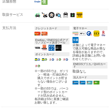
店舗形態
取扱サービス
支払方法
クレジットカード
電子マネー
EneKey／ENEOS公式アプ
リ／スピード決済ツール
店舗によって電子マネー
で購入可能な商品が異な
る場合がありますので、
ポイントカード
詳細は各店舗にお問い合
わせください。
ENEOSプリカ／QUOカー
ド
※
一部のSSでは、ガソリ
取扱なし
ン・軽油・灯油以外の
法人カード
購入でポイントが貯ま
らない場合がございま
す。
※
一部のSSでは、バーコ
ード型のポイントカー
ドが読み込めません。
各詳細はSSに直接ご確認
お願い致します。