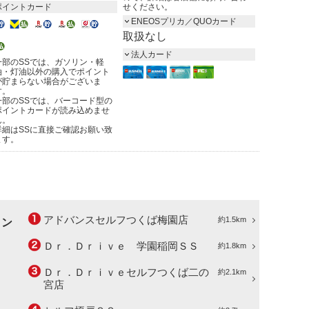
ポイントカード
せください。
ENEOSプリカ／QUOカード
取扱なし
法人カード
一部のSSでは、ガソリン・軽
油・灯油以外の購入でポイント
が貯まらない場合がございま
す。
一部のSSでは、バーコード型の
ポイントカードが読み込めませ
ん。
詳細はSSに直接ご確認お願い致
ます。
アドバンスセルフつくば梅園店
約1.5km
ョン
Ｄｒ．Ｄｒｉｖｅ 学園稲岡ＳＳ
約1.8km
Ｄｒ．Ｄｒｉｖｅセルフつくば二の
約2.1km
宮店