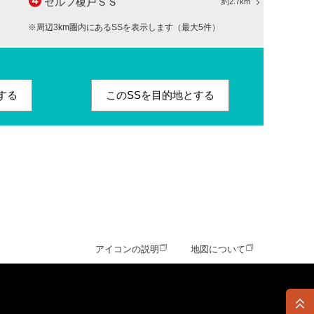
セルフ榎戸ＳＳ
約2.7km
※周辺3km圏内にあるSSを表示します（最大5件）
する
このSSを目的地とする
アイコンの説明
地図について