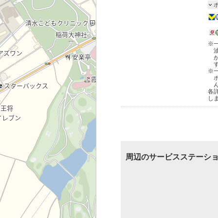
※
※
各
し
周辺のサービスステーシ