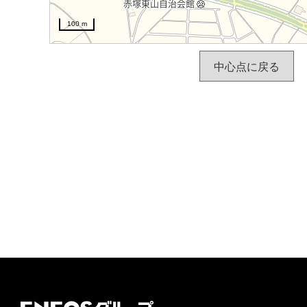
100 m
中心点に戻る
ＥＮＥＯＳグループ