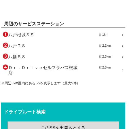
周辺のサービスステーション
八戸根城ＳＳ
約1km
八戸ＴＳ
約2.1km
八幡ＳＳ
約2.3km
Ｄｒ．Ｄｒｉｖｅセルフラパス根城
約2.5km
店
※周辺3km圏内にあるSSを表示します（最大5件）
ドライブルート検索
このSSを出発地とする