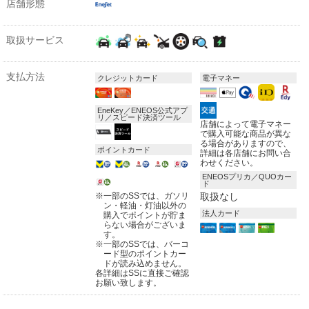
店舗形態
取扱サービス
支払方法
クレジットカード
電子マネー
EneKey／ENEOS公式アプ
リ／スピード決済ツール
店舗によって電子マネー
で購入可能な商品が異な
る場合がありますので、
ポイントカード
詳細は各店舗にお問い合
わせください。
ENEOSプリカ／QUOカー
ド
※
一部のSSでは、ガソリ
取扱なし
ン・軽油・灯油以外の
法人カード
購入でポイントが貯ま
らない場合がございま
す。
※
一部のSSでは、バーコ
ード型のポイントカー
ドが読み込めません。
各詳細はSSに直接ご確認
お願い致します。