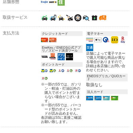
店舗形態
取扱サービス
支払方法
クレジットカード
電子マネー
EneKey／ENEOS公式アプ
リ／スピード決済ツール
店舗によって電子マネー
で購入可能な商品が異な
る場合がありますので、
ポイントカード
詳細は各店舗にお問い合
わせください。
ENEOSプリカ／QUOカー
ド
※
一部のSSでは、ガソリ
取扱なし
ン・軽油・灯油以外の
法人カード
購入でポイントが貯ま
らない場合がございま
す。
※
一部のSSでは、バーコ
ード型のポイントカー
ドが読み込めません。
各詳細はSSに直接ご確認
お願い致します。