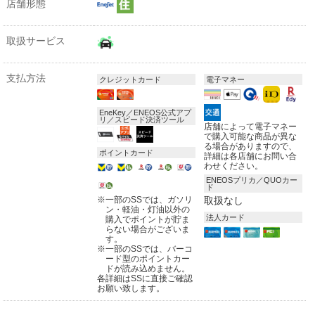
店舗形態
取扱サービス
支払方法
クレジットカード
電子マネー
EneKey／ENEOS公式アプ
リ／スピード決済ツール
店舗によって電子マネー
で購入可能な商品が異な
る場合がありますので、
ポイントカード
詳細は各店舗にお問い合
わせください。
ENEOSプリカ／QUOカー
ド
※
一部のSSでは、ガソリ
取扱なし
ン・軽油・灯油以外の
法人カード
購入でポイントが貯ま
らない場合がございま
す。
※
一部のSSでは、バーコ
ード型のポイントカー
ドが読み込めません。
各詳細はSSに直接ご確認
お願い致します。