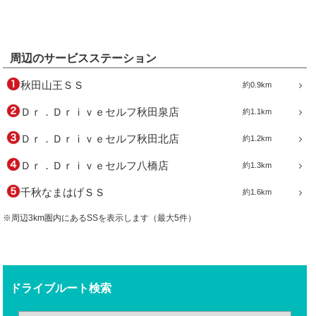
周辺のサービスステーション
秋田山王ＳＳ
約0.9km
Ｄｒ．Ｄｒｉｖｅセルフ秋田泉店
約1.1km
Ｄｒ．Ｄｒｉｖｅセルフ秋田北店
約1.2km
Ｄｒ．Ｄｒｉｖｅセルフ八橋店
約1.3km
千秋なまはげＳＳ
約1.6km
※周辺3km圏内にあるSSを表示します（最大5件）
ドライブルート検索