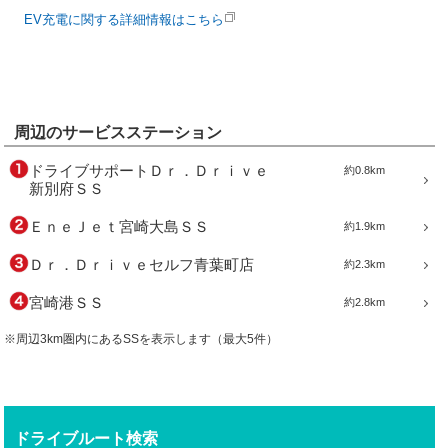
EV充電に関する詳細情報はこちら
周辺のサービスステーション
ドライブサポートＤｒ．Ｄｒｉｖｅ
約0.8km
新別府ＳＳ
ＥｎｅＪｅｔ宮崎大島ＳＳ
約1.9km
Ｄｒ．Ｄｒｉｖｅセルフ青葉町店
約2.3km
宮崎港ＳＳ
約2.8km
※周辺3km圏内にあるSSを表示します（最大5件）
ドライブルート検索