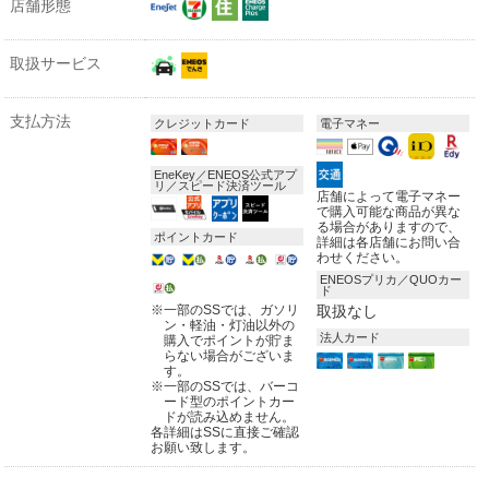
店舗形態
取扱サービス
支払方法
クレジットカード
電子マネー
EneKey／ENEOS公式アプ
リ／スピード決済ツール
店舗によって電子マネー
で購入可能な商品が異な
る場合がありますので、
ポイントカード
詳細は各店舗にお問い合
わせください。
ENEOSプリカ／QUOカー
ド
※
一部のSSでは、ガソリ
取扱なし
ン・軽油・灯油以外の
法人カード
購入でポイントが貯ま
らない場合がございま
す。
※
一部のSSでは、バーコ
ード型のポイントカー
ドが読み込めません。
各詳細はSSに直接ご確認
お願い致します。