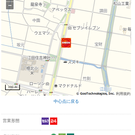
−
100 m
利用規約
中心点に戻る
営業形態