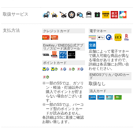
取扱サービス
支払方法
クレジットカード
電子マネー
EneKey／ENEOS公式アプ
リ／スピード決済ツール
店舗によって電子マネー
で購入可能な商品が異な
る場合がありますので、
ポイントカード
詳細は各店舗にお問い合
わせください。
ENEOSプリカ／QUOカー
ド
※
一部のSSでは、ガソリ
取扱なし
ン・軽油・灯油以外の
法人カード
購入でポイントが貯ま
らない場合がございま
す。
※
一部のSSでは、バーコ
ード型のポイントカー
ドが読み込めません。
各詳細はSSに直接ご確認
お願い致します。