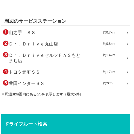
周辺のサービスステーション
山之手 ＳＳ
約0.7km
Ｄｒ．Ｄｒｉｖｅ丸山店
約0.8km
Ｄｒ．ＤｒｉｖｅセルフＦＡＳもと
約1.4km
まち店
トヨタ元町ＳＳ
約1.7km
豊田インターＳＳ
約2km
※周辺3km圏内にあるSSを表示します（最大5件）
ドライブルート検索