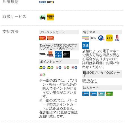
店舗形態
取扱サービス
支払方法
クレジットカード
電子マネー
EneKey／ENEOS公式アプ
リ／スピード決済ツール
店舗によって電子マネー
で購入可能な商品が異な
る場合がありますので、
ポイントカード
詳細は各店舗にお問い合
わせください。
ENEOSプリカ／QUOカー
ド
※
一部のSSでは、ガソリ
取扱なし
ン・軽油・灯油以外の
法人カード
購入でポイントが貯ま
らない場合がございま
す。
※
一部のSSでは、バーコ
ード型のポイントカー
ドが読み込めません。
各詳細はSSに直接ご確認
お願い致します。