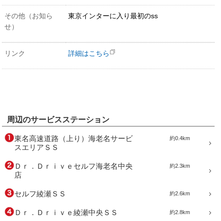
その他（お知ら
東京インターに入り最初のss
せ）
リンク
詳細はこちら
周辺のサービスステーション
東名高速道路（上り）海老名サービ
約0.4km
スエリアＳＳ
Ｄｒ．Ｄｒｉｖｅセルフ海老名中央
約2.3km
店
セルフ綾瀬ＳＳ
約2.6km
Ｄｒ．Ｄｒｉｖｅ綾瀬中央ＳＳ
約2.8km