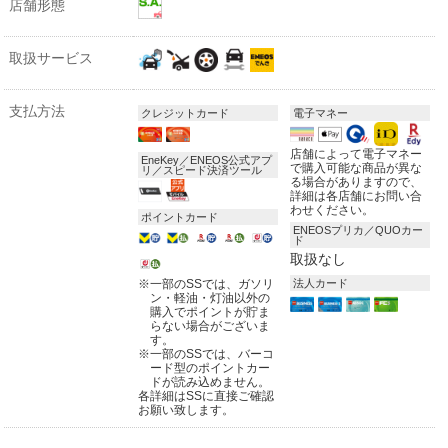
店舗形態
取扱サービス
支払方法
クレジットカード
電子マネー
店舗によって電子マネー
EneKey／ENEOS公式アプ
で購入可能な商品が異な
リ／スピード決済ツール
る場合がありますので、
詳細は各店舗にお問い合
わせください。
ポイントカード
ENEOSプリカ／QUOカー
ド
取扱なし
※
一部のSSでは、ガソリ
法人カード
ン・軽油・灯油以外の
購入でポイントが貯ま
らない場合がございま
す。
※
一部のSSでは、バーコ
ード型のポイントカー
ドが読み込めません。
各詳細はSSに直接ご確認
お願い致します。