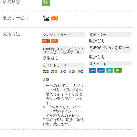
店舗形態
取扱サービス
支払方法
クレジットカード
電子マネー
取扱なし
ENEOSプリカ／QUOカー
EneKey／ENEOS公式アプ
ド
リ／スピード決済ツール
取扱なし
取扱なし
法人カード
ポイントカード
※
一部のSSでは、ガソリ
ン・軽油・灯油以外の
購入でポイントが貯ま
らない場合がございま
す。
※
一部のSSでは、バーコ
ード型のポイントカー
ドが読み込めません。
各詳細はSSに直接ご確認
お願い致します。