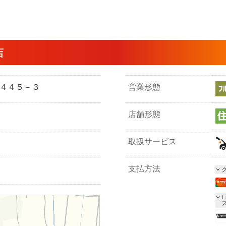
店
中４４５－３
営業形態
店舗形態
取扱サービス
支払方法
E