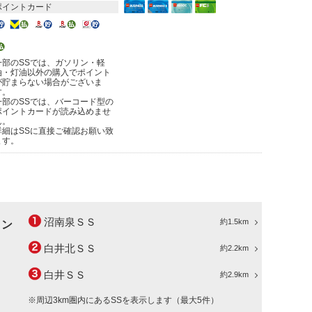
ポイントカード
一部のSSでは、ガソリン・軽
油・灯油以外の購入でポイント
が貯まらない場合がございま
す。
一部のSSでは、バーコード型の
ポイントカードが読み込めませ
ん。
詳細はSSに直接ご確認お願い致
ます。
沼南泉ＳＳ
約1.5km
ョン
白井北ＳＳ
約2.2km
白井ＳＳ
約2.9km
※周辺3km圏内にあるSSを表示します（最大5件）