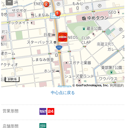
−
100 m
利用規約
中心点に戻る
営業形態
店舗形態