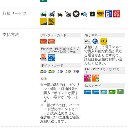
取扱サービス
支払方法
クレジットカード
電子マネー
店舗によって電子マネー
EneKey／ENEOS公式アプ
で購入可能な商品が異な
リ／スピード決済ツール
る場合がありますので、
詳細は各店舗にお問い合
わせください。
ポイントカード
ENEOSプリカ／QUOカー
ド
※
一部のSSでは、ガソリ
法人カード
ン・軽油・灯油以外の
購入でポイントが貯ま
らない場合がございま
す。
※
一部のSSでは、バーコ
ード型のポイントカー
ドが読み込めません。
各詳細はSSに直接ご確認
お願い致します。