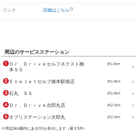
リンク
詳細はこちら
周辺のサービスステーション
Ｄｒ．Ｄｒｉｖｅセルフネクスト橋
約1.5km
本ＳＳ
ＥｎｅＪｅｔセルフ橋本駅南店
約1.8km
石丸 ＳＳ
約1.8km
Ｄｒ．Ｄｒｉｖｅ次郎丸店
約2.1km
オブリステーション次郎丸
約2.1km
※周辺3km圏内にあるSSを表示します（最大5件）