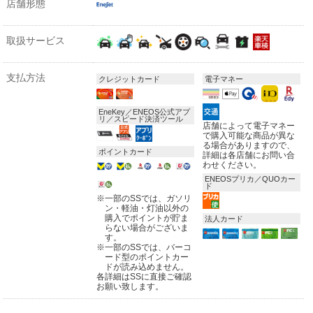
店舗形態
取扱サービス
支払方法
クレジットカード
電子マネー
EneKey／ENEOS公式アプ
リ／スピード決済ツール
店舗によって電子マネー
で購入可能な商品が異な
る場合がありますので、
ポイントカード
詳細は各店舗にお問い合
わせください。
ENEOSプリカ／QUOカー
ド
※
一部のSSでは、ガソリ
ン・軽油・灯油以外の
購入でポイントが貯ま
法人カード
らない場合がございま
す。
※
一部のSSでは、バーコ
ード型のポイントカー
ドが読み込めません。
各詳細はSSに直接ご確認
お願い致します。