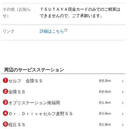
その他（お知ら
ＴＳＵＴＡＹＡ現金カードのみでのご精算は
せ）
できませんので、ご了承願います。
リンク
詳細はこちら
周辺のサービスステーション
セルフ 金隈ＳＳ
約0.3km
金隈ＳＳ
約0.5km
オブリステーション南福岡
約1.3km
Ｄｒ．Ｄｒｉｖｅセルフ麦野ＳＳ
約1.6km
桜丘ＳＳ
約1.9km