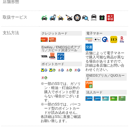
店舗形態
取扱サービス
支払方法
クレジットカード
電子マネー
EneKey／ENEOS公式アプ
リ／スピード決済ツール
店舗によって電子マネー
で購入可能な商品が異な
る場合がありますので、
ポイントカード
詳細は各店舗にお問い合
わせください。
ENEOSプリカ／QUOカー
ド
※
一部のSSでは、ガソリ
ン・軽油・灯油以外の
購入でポイントが貯ま
法人カード
らない場合がございま
す。
※
一部のSSでは、バーコ
ード型のポイントカー
ドが読み込めません。
各詳細はSSに直接ご確認
お願い致します。