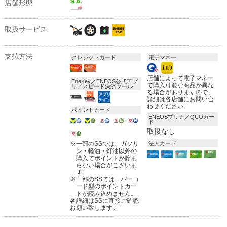
店舗形態
取扱サービス
支払方法
クレジットカード
電子マネー
店舗によって電子マネー
EneKey／ENEOS公式アプ
で購入可能な商品が異な
リ／スピード決済ツール
る場合がありますので、
詳細は各店舗にお問い合
わせください。
ポイントカード
ENEOSプリカ／QUOカー
ド
取扱なし
※
一部のSSでは、ガソリ
法人カード
ン・軽油・灯油以外の
購入でポイントが貯ま
らない場合がございま
す。
※
一部のSSでは、バーコ
ード型のポイントカー
ドが読み込めません。
各詳細はSSに直接ご確認
お願い致します。