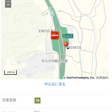
−
100 m
利用規約
中心点に戻る
営業形態