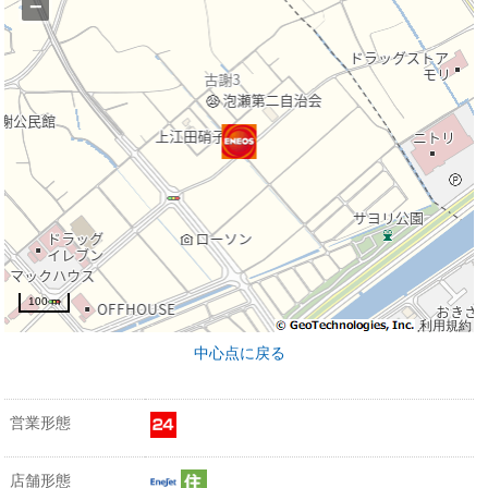
−
100 m
利用規約
中心点に戻る
営業形態
店舗形態