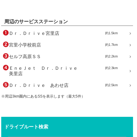
周辺のサービスステーション
Ｄｒ．Ｄｒｉｖｅ宮里店
約1.5km
宮里小学校前店
約1.7km
セルフ高原ＳＳ
約2.2km
ＥｎｅＪｅｔ Ｄｒ．Ｄｒｉｖｅ
約2.3km
美里店
Ｄｒ．Ｄｒｉｖｅ あわせ店
約2.5km
※周辺3km圏内にあるSSを表示します（最大5件）
ドライブルート検索