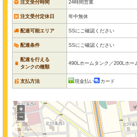
注文受付時間
24時間営業
注文受付定休日
年中無休
配達可能エリア
SSにご確認ください
配達条件
SSにご確認ください
配達を行える
490Lホームタンク／200Lホ
タンクの種類
支払方法
現金払い
カード
+
−