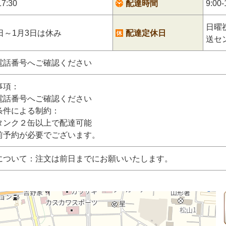
17:30
配達時間
9:00-
日曜
日～1月3日は休み
配達定休日
送セ
電話番号へご確認ください
事項：
電話番号へご確認ください
条件による制約：
タンク２缶以上で配達可能
前予約が必要でございます。
について：注文は前日までにお願いいたします。