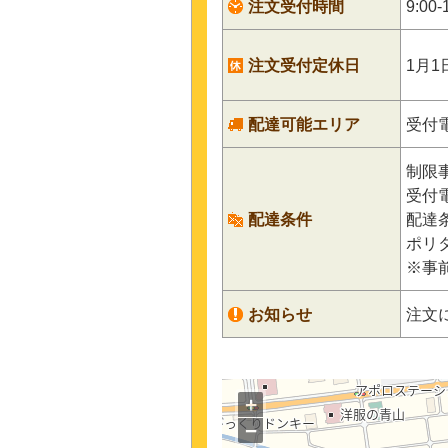
注文受付時間
9:00-
注文受付定休日
1月1
配達可能エリア
受付
制限
受付
配達条件
配達
ポリ
※事
お知らせ
注文
+
−