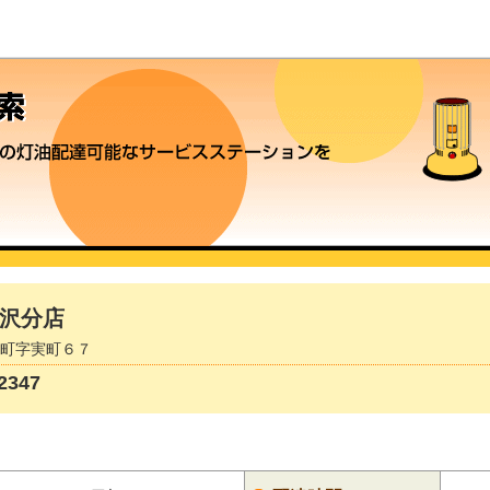
沢分店
保原町字実町６７
347