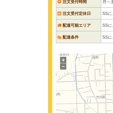
注文受付時間
月～土7
注文受付定休日
SS
配達可能エリア
SS
配達条件
SS
+
−