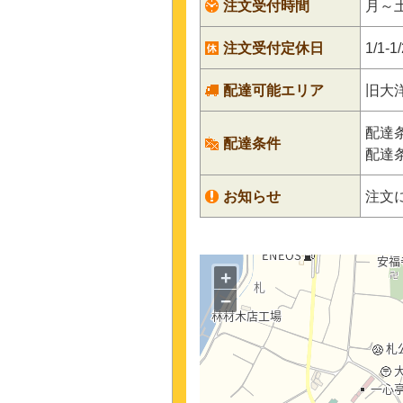
注文受付時間
月～土6
注文受付定休日
1/1-1/
配達可能エリア
旧大
配達
配達条件
配達
お知らせ
注文
+
−