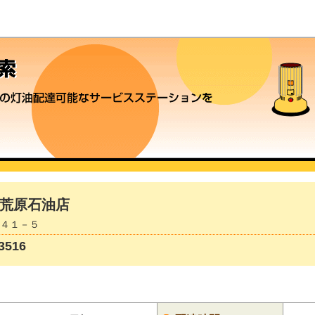
荒原石油店
９４１－５
516