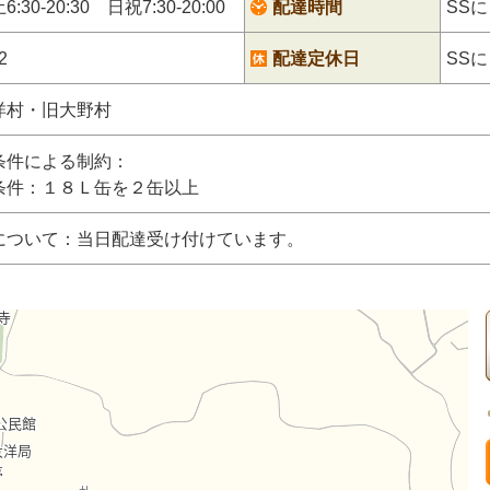
:30-20:30 日祝7:30-20:00
配達時間
SS
2
配達定休日
SS
洋村・旧大野村
条件による制約：
条件：１８Ｌ缶を２缶以上
について：当日配達受け付けています。