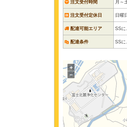
注文受付時間
月～土7
注文受付定休日
日曜
配達可能エリア
SS
配達条件
SS
+
−