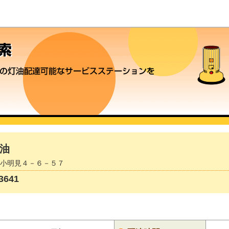
油
田市小明見４－６－５７
641