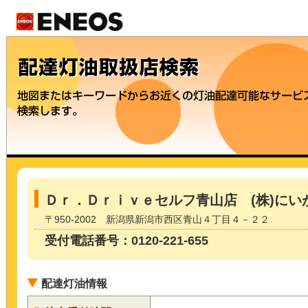
Ｄｒ．Ｄｒｉｖｅセルフ青山店 (株)にい
〒950-2002 新潟県新潟市西区青山４丁目４－２２
受付電話番号：0120-221-655
配達灯油情報