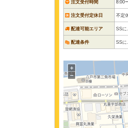
注文受付時間
8:00
注文受付定休日
不定
配達可能エリア
SS
配達条件
SS
+
−