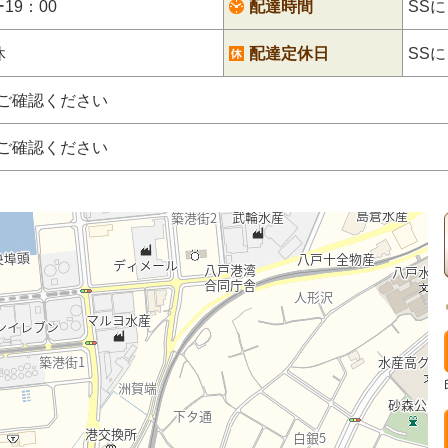
ー19：00
配達時間
SS
休
配達定休日
SS
にご確認ください
にご確認ください