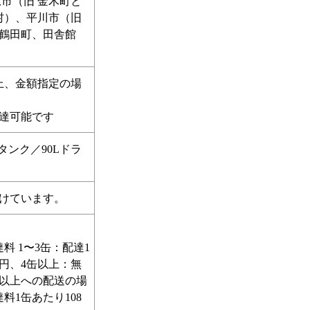
市（旧 金木町と
村）、平川市（旧
鶴田町、田舎館
上、金額指定の場
達可能です
タンク／90Lドラ
けています。
料 1〜3缶：配達1
4円、4缶以上：無
階以上への配送の場
料1缶あたり108