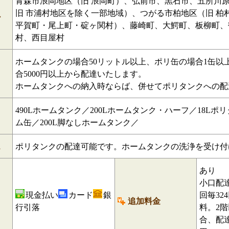
青森市浪岡地区（旧 浪岡町）、弘前市、黒石市、五所川原
旧 市浦村地区を除く一部地域）、つがる市柏地区（旧 柏
ア
平賀町・尾上町・碇ヶ関村）、藤崎町、大鰐町、板柳町、
村、西目屋村
ホームタンクの場合50リットル以上、ポリ缶の場合1缶以
合5000円以上から配達いたします。
ホームタンクへの納入時ならば、併せてポリタンクへの配
490Lホームタンク／200Lホームタンク・ハーフ／18Lポリ
ム缶／200L脚なしホームタンク／
ス
ポリタンクの配達可能です。ホームタンクの洗浄を受け付
あり
小口配達
現金払い
カード
銀
回毎32
追加料金
行引落
料。2
合、配達