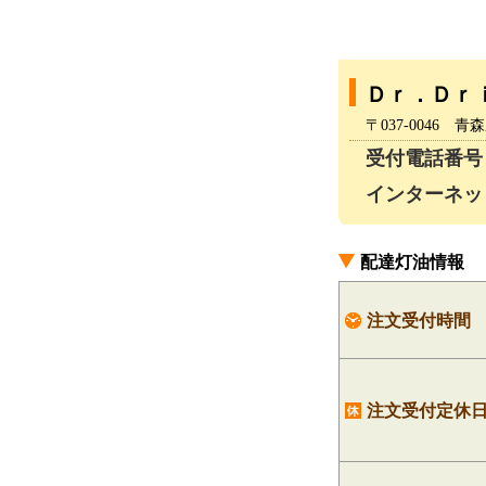
Ｄｒ．Ｄｒ
〒037-0046
受付電話番号：01
インターネッ
配達灯油情報
注文受付時間
注文受付定休