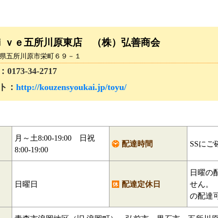
ｉｖｅ五所川原東店 （株）弘善商会
 青森県五所川原市栄町６９－１
73-34-2717
ト：
http://kouzensyoukai.jp/toyu/
月～土8:00-19:00 日祝
配達時間
SSにご
8:00-19:00
日曜の
日
日曜日
配達定休日
せん。
の配達