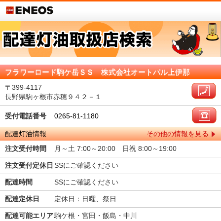
フラワーロード駒ケ岳ＳＳ 株式会社オートパル上伊那
〒399-4117
長野県駒ヶ根市赤穂９４２－１
受付電話番号
0265-81-1180
配達灯油情報
その他の情報を見る
注文受付時間
月～土 7:00～20:00 日祝 8:00～19:00
注文受付定休日
SSにご確認ください
配達時間
SSにご確認ください
配達定休日
定休日：日曜、祭日
配達可能エリア
駒ケ根・宮田・飯島・中川