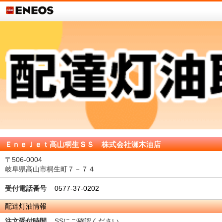
ＥｎｅＪｅｔ高山桐生ＳＳ 株式会社瀬木油店
〒506-0004
岐阜県高山市桐生町７－７４
受付電話番号
0577-37-0202
配達灯油情報
注文受付時間
SSにご確認ください