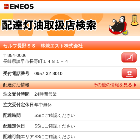
セルフ長野ＳＳ 林兼エスト株式会社
〒854-0036
長崎県諫早市長野町１４８１－４
受付電話番号
0957-32-8010
配達灯油情報
その他の情報を見る
注文受付時間
24時間営業
注文受付定休日
年中無休
配達時間
SSにご確認ください
配達定休日
SSにご確認ください
配達可能エリア
SSにご確認ください