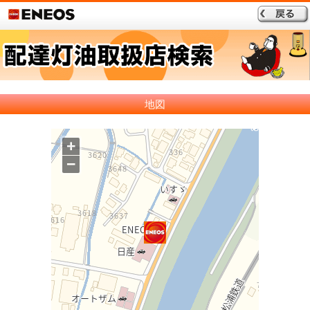
地図
+
−