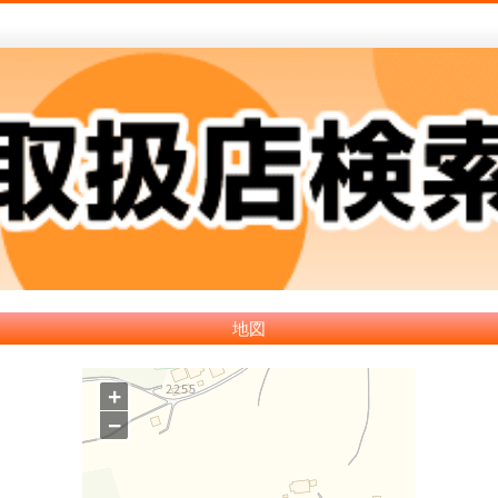
地図
+
−