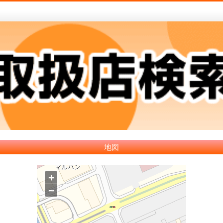
地図
+
−