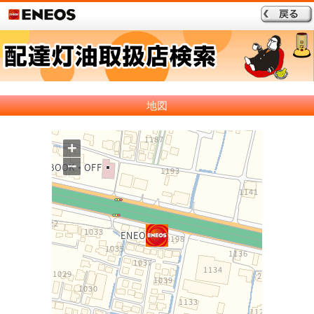
地図
+
−