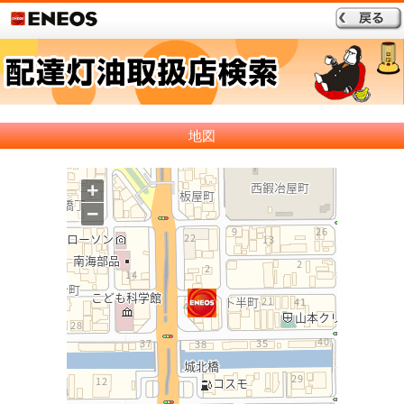
地図
+
−