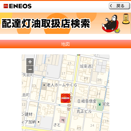
地図
+
−