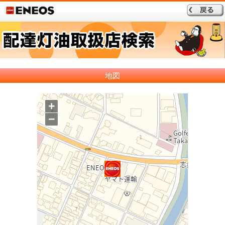
地図
+
−