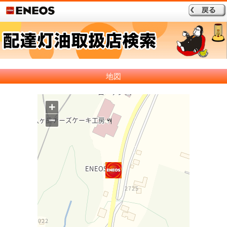
地図
+
−