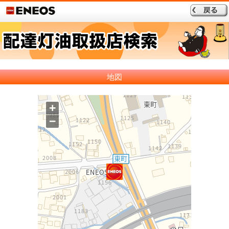
地図
+
−